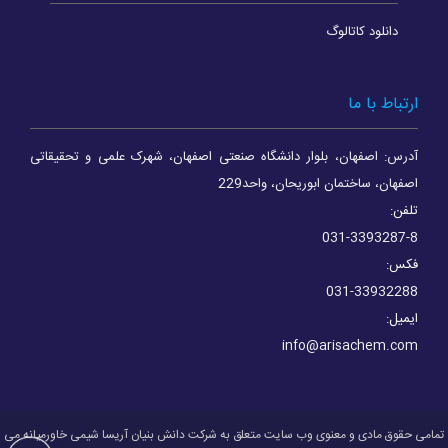
دانلود کاتالوگ
ارتباط با ما
آدرس: اصفهان، بلوار دانشگاه صنعتی اصفهان، شهرک علمی و تحقیقاتی
اصفهان، ساختمان ابوریحان، واحد229
تلفن:
031-3393287-8
فکس:
031-33932288
ایمیل:
info@arisachem.com
تمامی حقوق مادی و معنوی وب سایت متعلق به شرکت دانش بنیان آریسا شیمی خاورمیانه می